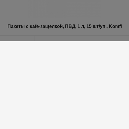
Пакеты с safe-защелкой, ПВД, 1 л, 15 шт/уп., Komfi
Характеристики
Для отображения
стоимости товара
необходимо
Авторизоваться на сайте