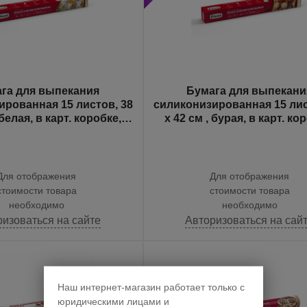
га для выпекания
Бумага для выпекани
ированная 15 листов, 38
силиконизированная 15 лис
 белая, в карт. коробке,
х 42 см , бурая, в карт. ко
Komfi
Komfi
Для отображения
Для отображения
стоимости товара
стоимости товара
необходимо
необходимо
ризоваться на сайте
Авторизоваться на сай
Наш интернет-магазин работает только с
юридическими лицами и