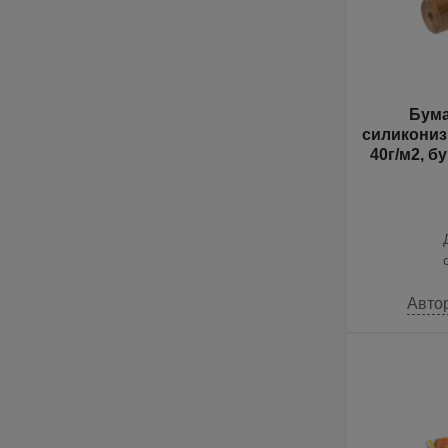
Бума
силикониз
40г/м2, бу
Авто