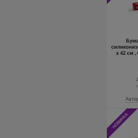
Бума
силикониз
х 42 см ,
Авто