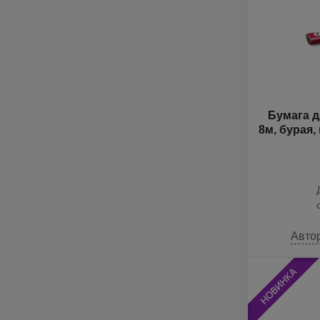
Бумага д
8м, бурая,
Авто