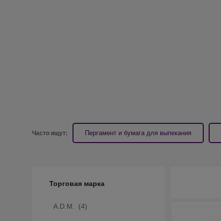
Пергамент и бумага для выпекания
Часто ищут:
Фильтр
Торговая марка
A.D.M. (
4
)