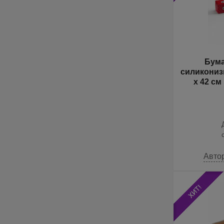
Бума
силикониз
х 42 см 
Авто