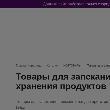
Данный сайт работает только с юр
Меню каталога
КЛЕЙКИЕ ЛЕНТЫ
СРЕДСТВА ЗАЩИТЫ
ХОЗТОВА
Навигационная цепочка
Главная страница
Каталог
ХОЗТОВАРЫ
Товары для зап
Товары для запекани
хранения продуктов
Товары для запекания применяются для приготов
блюд.