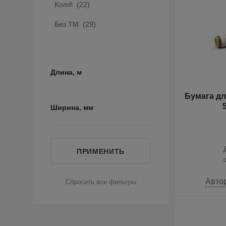
Komfi (
22
)
Без ТМ (
29
)
Длина, м
Бумага дл
Ширина, мм
Авто