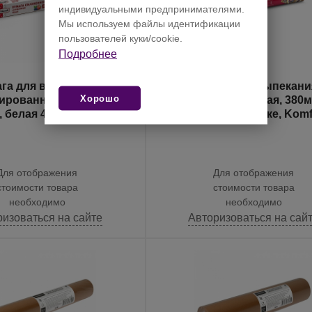
индивидуальными предпринимателями.
Мы используем файлы идентификации
пользователей куки/cookie.
Подробнее
га для выпекания
Бумага для выпекани
Хорошо
ированная 15 листов, 38
силиконизированная, 380мм
, белая 40г/м2, в карт.
бурая, в пленке, Komf
коробке, Komfi
Для отображения
Для отображения
стоимости товара
стоимости товара
необходимо
необходимо
ризоваться на сайте
Авторизоваться на сай