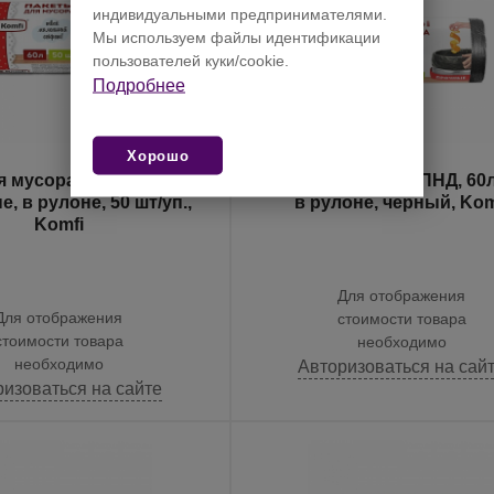
индивидуальными предпринимателями.
Мы используем файлы идентификации
пользователей куки/cookie.
Подробнее
Хорошо
 мусора ПНД, 8 мкм, 60
Мешки для мусора ПНД, 60л
в рулоне, черный, Kom
Komfi
Для отображения
Для отображения
стоимости товара
стоимости товара
необходимо
необходимо
Авторизоваться на сай
ризоваться на сайте