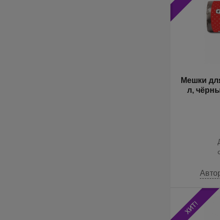
Мешки для
л, чёрные, в рулоне, 50 шт/уп.,
Авто