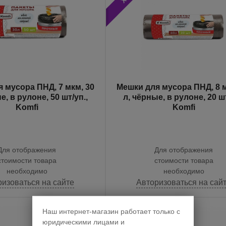
 мусора ПНД, 7 мкм, 30
Мешки для мусора ПНД, 8 м
е, в рулоне, 50 шт/уп.,
л, чёрные, в рулоне, 20 шт/уп.,
Komfi
Komfi
Для отображения
Для отображения
стоимости товара
стоимости товара
необходимо
необходимо
ризоваться на сайте
Авторизоваться на сай
Наш интернет-магазин работает только с
юридическими лицами и