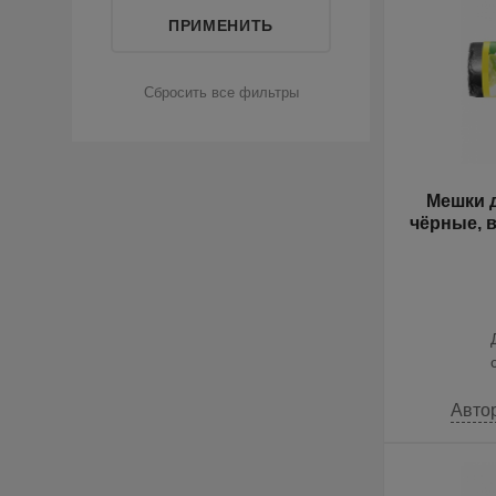
Мешки д
чёрные, в
Авто