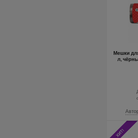
Мешки для
л, чёрны
Авто