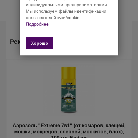
индивидуальными предпринимателями.
Мы используем файлы идентификации
пользователей куки/cookie.
Подробнее
Рекомендуемые товары
Хорошо
й,
Крышки твист-офф d=82 мм, 20 шт/уп., mix
,
дизайнов «Калейдоскоп», Komfi