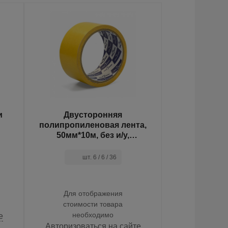
и
Двусторонняя
Супер-клей 
полипропиленовая лента,
3 гр, 12 ш
50мм*10м, без и/у,
Klebebänder
упак. 
шт. 6 / 6 / 36
Для от
Для отображения
стоимос
стоимости товара
необ
необходимо
е
Авторизова
Авторизоваться на сайте