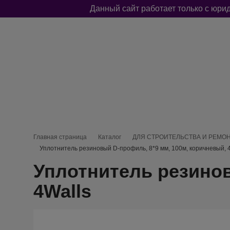
Данный сайт работает только с юр
Меню каталога
КЛЕЙКИЕ ЛЕНТЫ
СРЕДСТВА ЗАЩИТЫ
ХОЗТОВА
Навигационная цепочка
Главная страница
Каталог
ДЛЯ СТРОИТЕЛЬСТВА И РЕМО
Уплотнитель резиновый D-профиль, 8*9 мм, 100м, коричневый, 
Уплотнитель резинов
4Walls