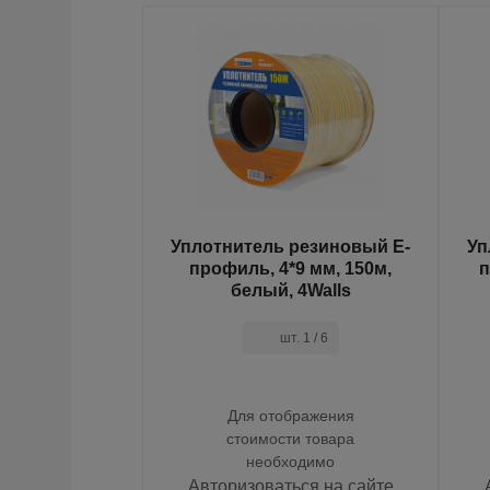
 ПНД, 2700мм
Уплотнитель резиновый E-
Уп
4Walls
профиль, 4*9 мм, 150м,
п
белый, 4Walls
 1 / 12
шт. 1 / 6
ражения
Для отображения
и товара
стоимости товара
одимо
необходимо
ся на сайте
Авторизоваться на сайте