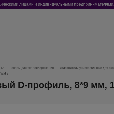
идическими лицами и индивидуальными предпринимателями.
РЫ
УПАКОВКА И ФАСОВКА
ДЛЯ СТРОИТЕЛЬСТВА И РЕМОНТ
НТА
Товары для теплосбережения
Уплотнители универсальные для око
4Walls
ый D-профиль, 8*9 мм, 