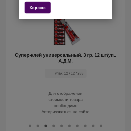
Хорошо
,
Супер-клей универсальный, 3 гр, 12 шт/уп.,
А.Д.М.
упак. 12 / 12 / 288
Для отображения
стоимости товара
необходимо
Авторизоваться на сайте