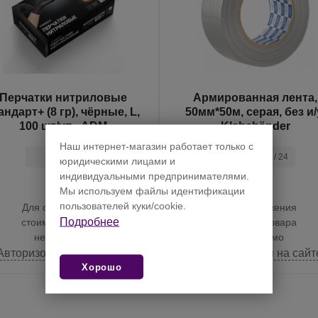
Перчатки нитриловые
Армированная лента,
андарт+ (8 гр), чёрные, L,
50мм*50м, серая, без и/
100 шт/уп., ADM
Klebebänder
Наш интернет-магазин работает только с
упак. 1 / 10
шт. 1 / 1 / 24
юридическими лицами и
индивидуальными предпринимателями.
Мы используем файлы идентификации
пользователей куки/cookie.
Для отображения
Для отображения
Подробнее
стоимости товара
стоимости товара
необходимо
необходимо
Авторизоваться на сайте
Авторизоваться на сайт
Хорошо