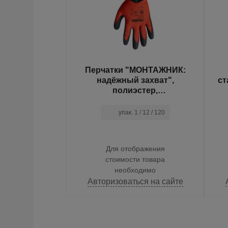
а первичная,
Перчатки "МОНТАЖНИК:
км, 2,0 кг,
надёжный захват",
ст
, ручная,
полиэстер,
rfilm
текстурированное латексное
покрытие, в и/у, 9(L), Fiberon
. 1 / 6
упак. 1 / 12 / 120
ражения
Для отображения
и товара
стоимости товара
одимо
необходимо
ся на сайте
Авторизоваться на сайте