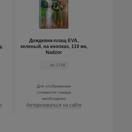
Дождевик-плащ EVA,
Стрейч-плен
у,
зеленый, на кнопках, 110 мк,
500 мм, 20
Nadzor
прозрачн
Masterfi
шт. 1 / 50
Для отображения
Для от
стоимости товара
стоимос
необходимо
необ
е
Авторизоваться на сайте
Авторизова