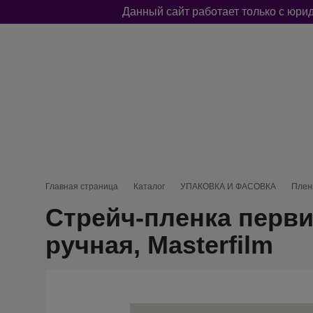
Данный сайт работает только с юр
Меню каталога
КЛЕЙКИЕ ЛЕНТЫ
СРЕДСТВА ЗАЩИТЫ
ХОЗТОВА
Навигационная цепочка
Главная страница
Каталог
УПАКОВКА И ФАСОВКА
Плен
Стрейч-пленка первич
ручная, Masterfilm