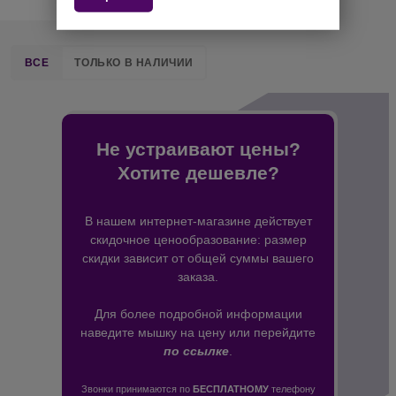
ВСЕ
ТОЛЬКО В НАЛИЧИИ
Не устраивают цены?
Хотите дешевле?
В нашем интернет-магазине действует
скидочное ценообразование: размер
скидки зависит от общей суммы вашего
заказа.
Для более подробной информации
наведите мышку на цену или перейдите
по ссылке
.
Звонки принимаются по
БЕСПЛАТНОМУ
телефону