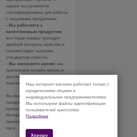
нашем ассортименте
сертифицированы для работы
с пищевыми продуктами;
-
Вы работаете с
качественным продуктом
:
все наши товары проходят
двойной контроль качества и
соответствуют высоким
стандартам отрасли;
-
Вы экономите время:
мы
принимаем онлайн-заказы и
доставляем товар
максимально оперативно.
Наш интернет-магазин работает только с
юридическими лицами и
Вы можете ознакомиться с
индивидуальными предпринимателями.
продукций и сделать заказ
Мы используем файлы идентификации
прямо сейчас!
пользователей куки/cookie.
Интернет-магазин Голд Пак
Подробнее
принимает онлайн-заказы 24
часа.
Хорошо